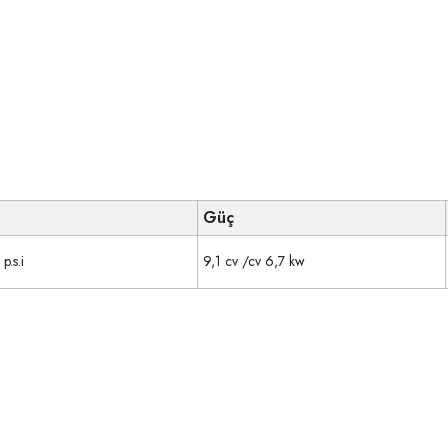
Güç
p.s.i
9,1 cv /cv 6,7 kw