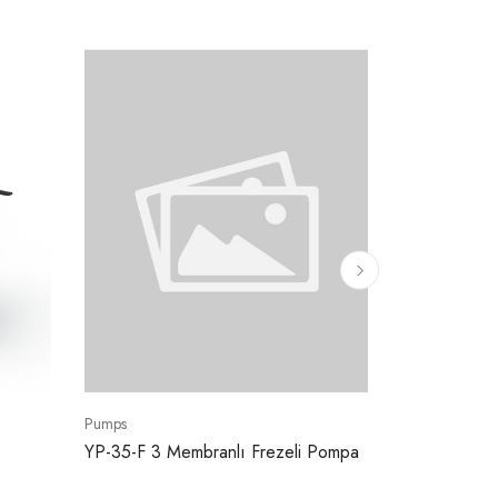
Pumps
Pumps
YP-35-F 3 Membranlı Frezeli Pompa
YP-3040 3 