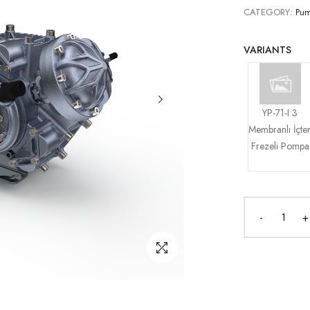
CATEGORY:
Pu
VARIANTS
YP-71-I 3
Membranlı İçte
Frezeli Pompa
-
+