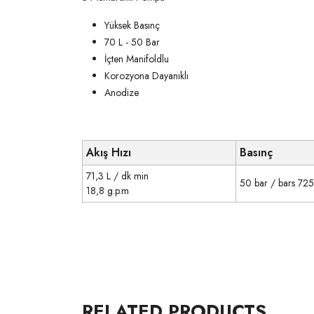
Yüksek Basınç
70 L - 50 Bar
İçten Manifoldlu
Korozyona Dayanıklı
Anodize
Akış Hızı
Basınç
71,3 L / dk min
50 bar / bars 725 
18,8 g.p.m
RELATED PRODUCTS