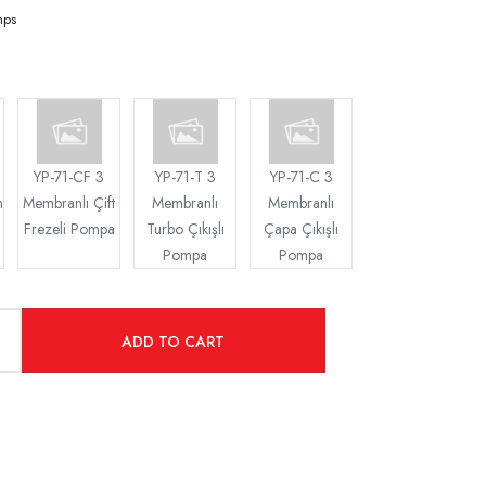
mps
YP-71-CF 3
YP-71-T 3
YP-71-C 3
n
Membranlı Çift
Membranlı
Membranlı
Frezeli Pompa
Turbo Çıkışlı
Çapa Çıkışlı
Pompa
Pompa
ADD TO CART