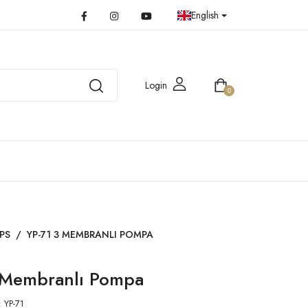
English
Login
0
PS
/
YP-71 3 MEMBRANLI POMPA
 Membranlı Pompa
:
YP-71