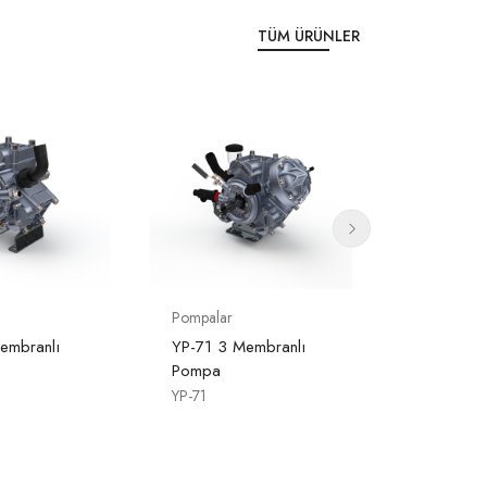
TÜM ÜRÜNLER
Pompalar
Pompalar
embranlı
YP-71 3 Membranlı
YP-80 4 
Pompa
Pompa
YP-71
YP-80