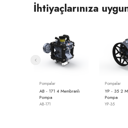
İhtiyaçlarınıza uygu
Pompalar
Pompalar
embranlı
AB - 171 4 Membranlı
YP - 35 2 M
Pompa
Pompa
AB-171
YP-35