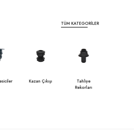
TÜM KATEGORILER
siciler
Kazan Çıkışı
Tahliye
Damla Kes
Rekorları
Plastik Mem