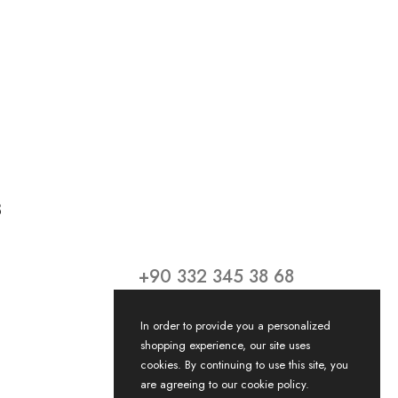
8
+90 332 345 38 68
In order to provide you a personalized
shopping experience, our site uses
cookies. By continuing to use this site, you
are agreeing to our cookie policy.